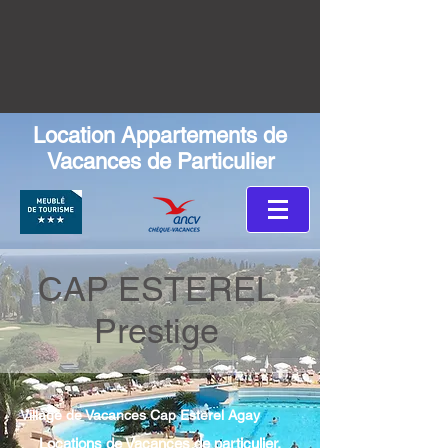
Location Appartements de
Vacances de Particulier
CAP ESTEREL
Prestige
Village de Vacances Cap Esterel Agay
Locations de Vacances de particulier,