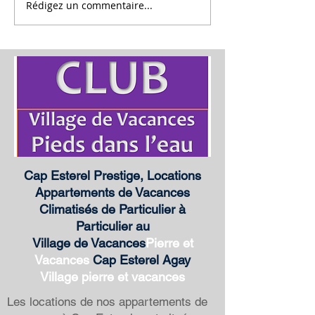
Rédigez un commentaire...
Rénovation de l'Appartement
Rénovation "la Terr
"l'Esterel", location Cap Esterel
Estérel, location Cap
Cap Esterel Prestige, Locations
Appartements de Vacances
Climatisés de Particulier à
Particulier au
Village de Vacances
Pierre et
Vacances
Cap Esterel Agay
Village
pierre et vacances
Les locations de nos appartements de