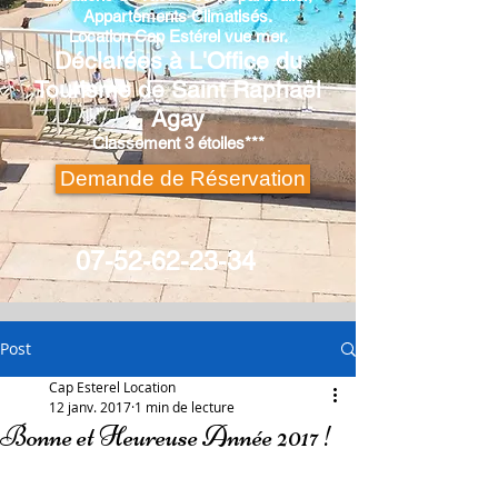
Appartements Climatisés.
Location
Cap Estérel
vue mer.
Déclarées à L'Office du
Tourisme de Saint Raphaël
Agay
Classement 3 étoiles***
Demande de Réservation
07-52-62-23-34
Post
Cap Esterel Location
12 janv. 2017
1 min de lecture
Bonne et Heureuse Année 2017 !