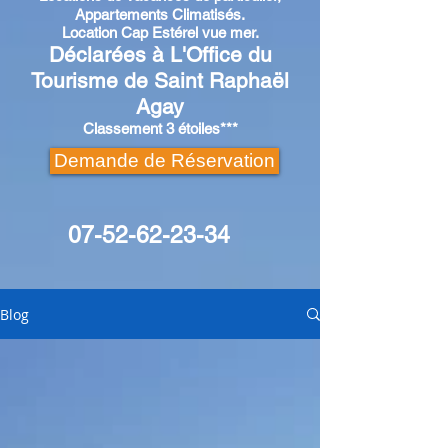
Appartements Climatisés.
Location
Cap Estérel
vue mer.
Déclarées à L'Office du
Tourisme de Saint Raphaël
Agay
Classement 3 étoiles***
Demande de Réservation
07-52-62-23-34
Blog