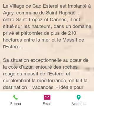
Les logements se trouvent au centre du
village de Vacances Pierre et Vacances
Cap Esterel Agay.
Le Village de Cap Esterel est implanté à
Agay, commune de Saint Raphaël ,
entre Saint Tropez et Cannes, il est
situé sur les hauteurs, dans un domaine
privé et piétonnier de plus de 210
hectares entre la mer et le Massif de
l'Esterel.
Sa situation exceptionnelle au cœur de
la cote d’azur, entouré des roches
rouge du massif de l’Esterel et
Phone
Email
Address
surplombant la méditerranée, en fait la
destination « vacances » idéale pour
faire le plein de soleil et de nature.