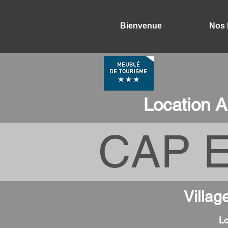
Bienvenue
Nos 
Location A
CAP E
Villag
Lo