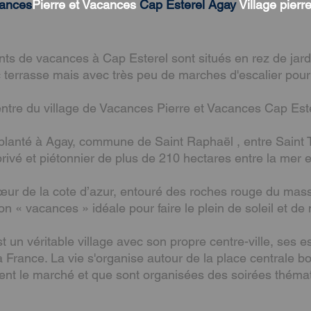
cances
Pierre et Vacances
Cap Esterel Agay
Village
pierr
s de vacances à Cap Esterel sont situés en rez de jardin
 terrasse mais avec très peu de marches d'escalier pour 
ntre du village de Vacances Pierre et Vacances Cap Est
planté à Agay, commune de Saint Raphaël , entre Saint Tr
ivé et piétonnier de plus de 210 hectares entre la mer et 
œur de la cote d’azur, entouré des roches rouge du massi
on « vacances » idéale pour faire le plein de soleil et de 
t un véritable village avec son propre centre-ville, ses e
a France. La vie s'organise autour de la place centrale b
tient le marché et que sont organisées des soirées théma