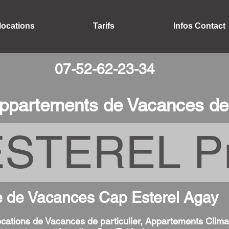
locations
Tarifs
Infos Contact
07-52-62-23-34
ppartements de Vacances de 
STEREL Pr
e de Vacances Cap Esterel Agay
cations de Vacances de particulier, Appartements Clima