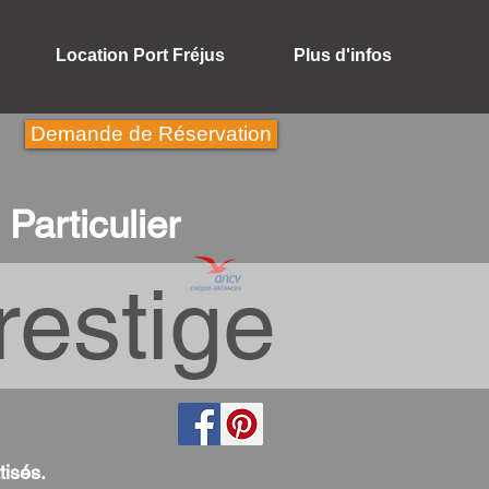
Location Port Fréjus
Plus d'infos
Demande de Réservation
Particulier
estige
tisés.