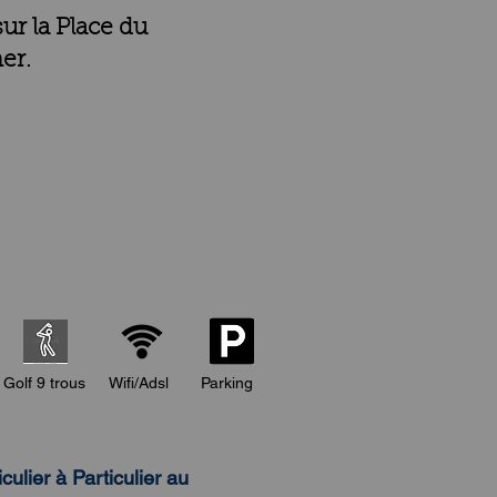
ur la Place du
er.
Golf 9 trous
Wifi/Adsl
Parking
lier à Particulier au