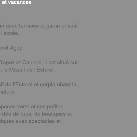
e et vacances
 avec terrasse et jardin privatif
l'accès.
erel Agay.
opez et Cannes, il est situé sur
le Massif de l'Esterel.
f de l’Esterel et surplombant la
nature.
spaces verts et ses petites
ordée de bars, de boutiques et
tiques avec spectacles et