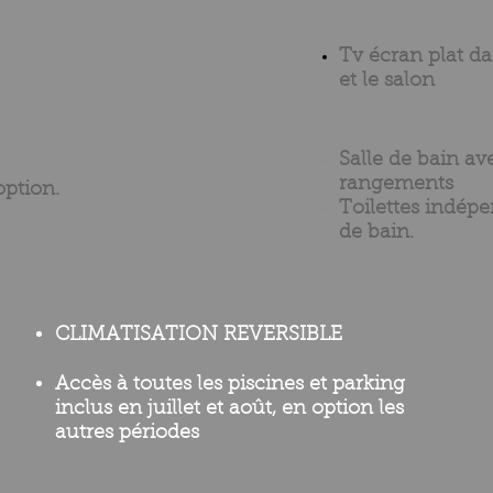
Tv écran plat d
et le salon
Salle de bain av
rangements
option.
Toilettes indépe
de bain.
CLIMATISATION REVERSIBLE
Accès à toutes les piscines et parking
inclus en juillet et août, en option les
autres
périodes