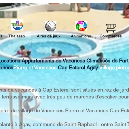
l'Appartement "l'Esterel",
Cap 
location Cap Esterel
Este
ts
Thalasso
Aires de jeux
Animations
Commerces
Locations Appartements de Vacances Climatisés de Particu
cances
Pierre et Vacances
Cap Esterel Agay
Village
pierr
s de vacances à Cap Esterel sont situés en rez de jardin
 terrasse mais avec très peu de marches d'escalier pour 
ntre du village de Vacances Pierre et Vacances Cap Est
planté à Agay, commune de Saint Raphaël , entre Saint Tr