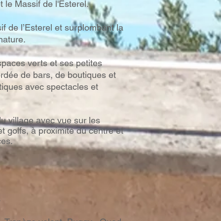
le Massif de l'Esterel.
f de l’Esterel et surplombant la
nature.
spaces verts et ses petites
ordée de bars, de boutiques et
tiques avec spectacles et
u village avec vue sur les
et golfs, à proximité du centre et
ces.
.