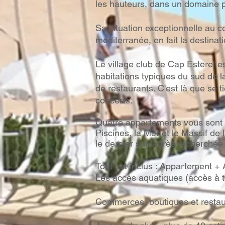
les hauteurs, dans un domaine pr
Sa situation exceptionnelle au c
méditerranée, en fait la destinati
Le village club de Cap Esterel es
habitations typiques du sud de l
de restaurants. C'est là que se 
concerts.
Quatre appartements vous sont pr
Piscines, la Mer et le Massif de l
le dernier sur la très recherch
Tout est inclus : Appartement + A
Les accès aquatiques (accès à to
Commerces, boutiques et restau