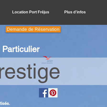
Location Port Fréjus
Plus d'infos
Demande de Réservation
Particulier
estige
tisés.