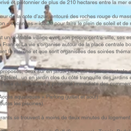
ivé et piétonnier de plus de 210 hectares entre la mer et 
œur de la cote d’azur, entouré des roches rouge du massi
on « vacances » idéale pour faire le plein de soleil et de 
t un véritable village avec son propre centre-ville, ses e
a France. La vie s'organise autour de la place centrale b
tient le marché et que sont organisées des soirées théma
oposés, deux sur en jardin clos, sur la place centrale d
'Esterel, un en jardin clos du côté tranquille des jardins 
ée Place du Belvedere à proximité immédiate des commer
ccès aquatiques + Parking (juillet et août).
utes les piscines).
rants se trouvent à moins de deux minutes du logement