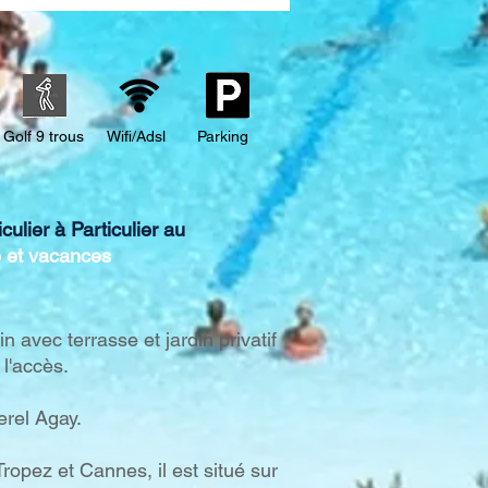
Estérel, location Cap
rel
Golf 9 trous
Wifi/Adsl
Parking
lier à Particulier au
e et vacances
 avec terrasse et jardin privatif
l'accès.
erel Agay.
opez et Cannes, il est situé sur