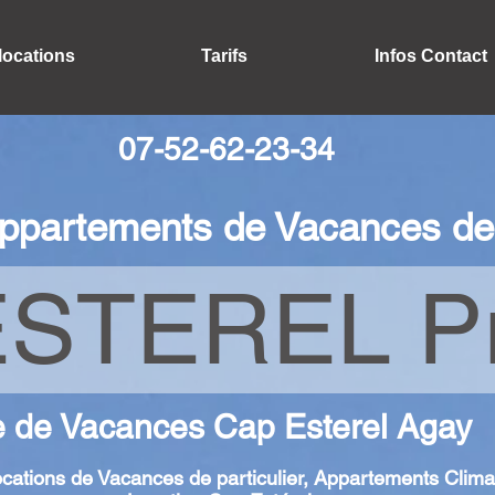
locations
Tarifs
Infos Contact
07-52-62-23-34
ppartements de Vacances de 
STEREL Pr
e de Vacances Cap Esterel Agay
cations de Vacances de particulier, Appartements Clima