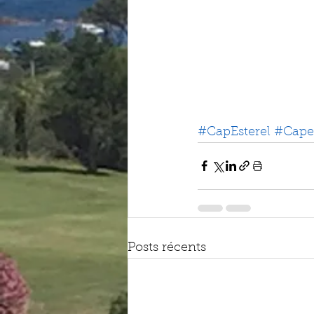
#CapEsterel
#Capes
Posts récents