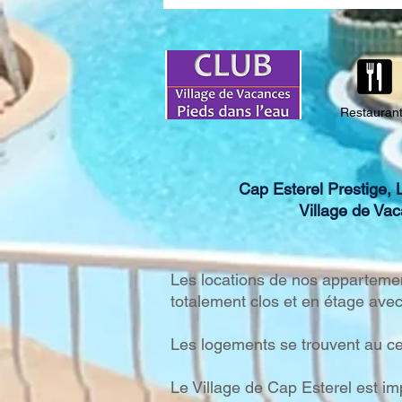
Horaires 2026
Restauran
Cap Esterel Prestige, 
Village de Va
Les locations de nos appartement
totalement clos et en étage avec
Les logements se trouvent au ce
Le Village de Cap Esterel est im