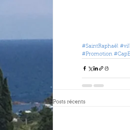
#SaintRaphaël
#vi
#Promotion
#CapE
Posts récents