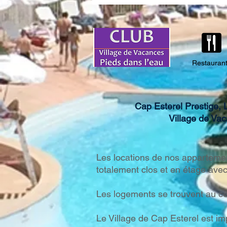
Horaires 2026
Restauran
Cap Esterel Prestige, 
Village de Va
Les locations de nos appartement
totalement clos et en étage avec
Les logements se trouvent au ce
Le Village de Cap Esterel est im