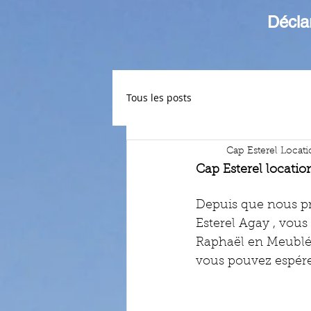
Décla
Tous les posts
Cap Esterel Locat
Cap Esterel locati
Depuis que nous pr
Esterel Agay , vous
Raphaël en Meublé d
vous pouvez espére