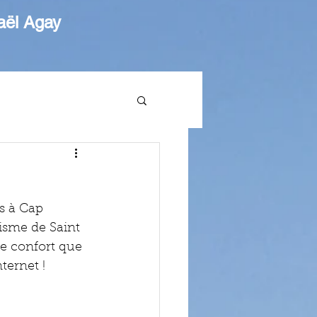
aël Agay
s à Cap 
risme de Saint 
e confort que 
ernet ! 