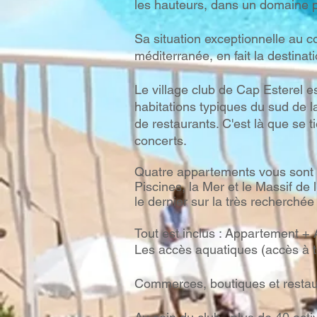
les hauteurs, dans un domaine pr
Sa situation exceptionnelle au c
méditerranée, en fait la destinati
Le village club de Cap Esterel es
habitations typiques du sud de l
de restaurants. C'est là que se 
concerts.
Quatre appartements vous sont pr
Piscines, la Mer et le Massif de l
le dernier sur la très recherch
Tout est inclus : Appartement + A
Les accès aquatiques (accès à to
Commerces, boutiques et restau