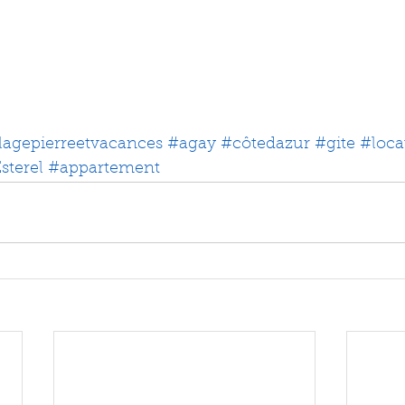
llagepierreetvacances
#agay
#côtedazur
#gite
#loca
sterel
#appartement