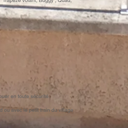
l, Trapèze volant, Buggy , Quad,
uer en toute sécurité.
ou avec le petit train du village