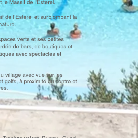
le Massif de l'Esterel.
f de l’Esterel et surplombant la
nature.
spaces verts et ses petites
ordée de bars, de boutiques et
tiques avec spectacles et
u village avec vue sur les
et golfs, à proximité du centre et
ces.
.