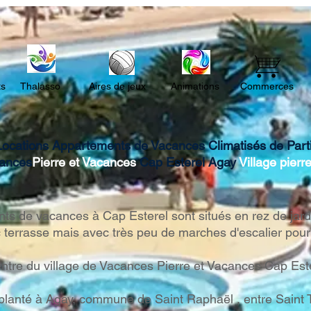
l'Appartement "l'Esterel",
Cap 
location Cap Esterel
Este
ts
Thalasso
Aires de jeux
Animations
Commerces
Locations Appartements de Vacances Climatisés de Particu
cances
Pierre et Vacances
Cap Esterel Agay
Village
pierr
s de vacances à Cap Esterel sont situés en rez de jardin
 terrasse mais avec très peu de marches d'escalier pour 
ntre du village de Vacances Pierre et Vacances Cap Est
planté à Agay, commune de Saint Raphaël , entre Saint Tr