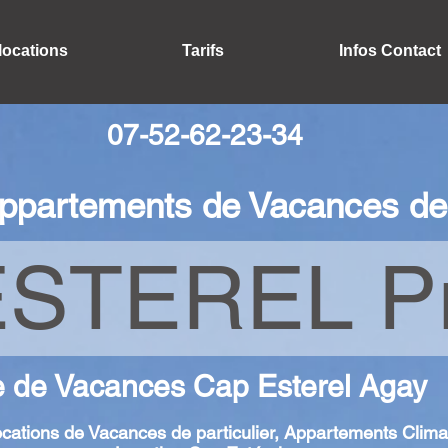
locations
Tarifs
Infos Contact
07-52-62-23-34
ppartements de Vacances de 
STEREL Pr
e de Vacances Cap Esterel Agay
cations de Vacances de particulier, Appartements Clima