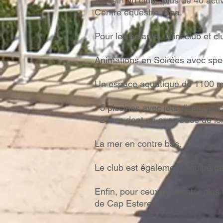
Au sein du club, plus de 40 acti
Centre équestre, Spa.
Pour les enfants, Mini club et c
Animations en Soirées avec spec
Un espace aquatique de 1100 m2 
- 5 piscines avec jets d’eau, pis
- 2 lacs dont un avec base de loi
La mer en contre bas.
Le club est également équipé de
Enfin, pour ceux qui sont « plus 
de Cap Esterel.