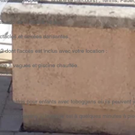
vités sont proposées, le Golf (9 parcours) , Tennis, Pade
lub ado de 3 mois à 18 ans.
tacles et soirées dansantes.
dont l'accès est inclus avec votre location :
cine à vagues et piscine chauffée.
sirs.
 2 bassins pour enfants avec toboggans où ils peuvent jo
mer que piscine », la plage est à quelques minutes à pied 