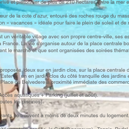
ivé et piétonnier de plus de 210 hectares entre la mer et 
œur de la cote d’azur, entouré des roches rouge du massi
on « vacances » idéale pour faire le plein de soleil et de 
t un véritable village avec son propre centre-ville, ses e
a France. La vie s'organise autour de la place centrale b
tient le marché et que sont organisées des soirées théma
oposés, deux sur en jardin clos, sur la place centrale d
'Esterel, un en jardin clos du côté tranquille des jardins 
ée Place du Belvedere à proximité immédiate des commer
ccès aquatiques + Parking (juillet et août).
utes les piscines).
rants se trouvent à moins de deux minutes du logement