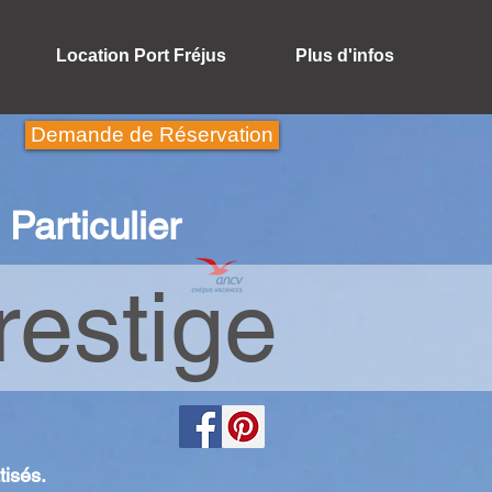
Location Port Fréjus
Plus d'infos
Demande de Réservation
Particulier
estige
tisés.