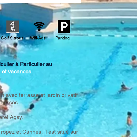
Estérel, location Cap
rel
Golf 9 trous
Wifi/Adsl
Parking
lier à Particulier au
e et vacances
 avec terrasse et jardin privatif
l'accès.
erel Agay.
opez et Cannes, il est situé sur