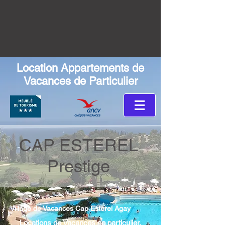
Location Appartements de
Vacances de Particulier
CAP ESTEREL
Prestige
Village de Vacances Cap Esterel Agay
Locations de Vacances de particulier,