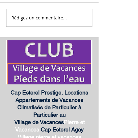
Rédigez un commentaire...
Rénovation de l'Appartement
Rénovation "la Terr
"l'Esterel", location Cap Esterel
Estérel, location Cap
Cap Esterel Prestige, Locations
Appartements de Vacances
Climatisés de Particulier à
Particulier au
Village de Vacances
Pierre et
Vacances
Cap Esterel Agay
Village
pierre et vacances