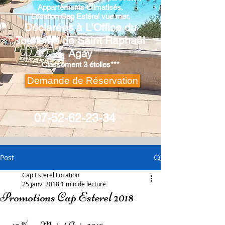
Appartements Climatisés.
Location
Cap Estérel
vue mer.
Déclarées à L'Office du
Tourisme de Saint Raphaël
Agay
Classement 3 étoiles***
Demande de Réservation
07-52-62-23-34
Post
Cap Esterel Location
25 janv. 2018
1 min de lecture
Promotions Cap Esterel 2018